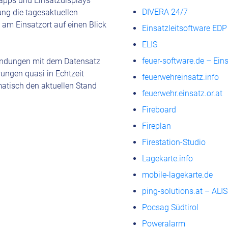
sapps und Einsatzdisplays
DIVERA 24/7
ung die tagesaktuellen
am Einsatzort auf einen Blick
Einsatzleitsoftware ED
ELIS
feuer-software.de – Ein
endungen mit dem Datensatz
ungen quasi in Echtzeit
feuerwehreinsatz.info
atisch den aktuellen Stand
feuerwehr.einsatz.or.at
Fireboard
Fireplan
Firestation-Studio
Lagekarte.info
mobile-lagekarte.de
ping-solutions.at – ALIS
Pocsag Südtirol
Poweralarm