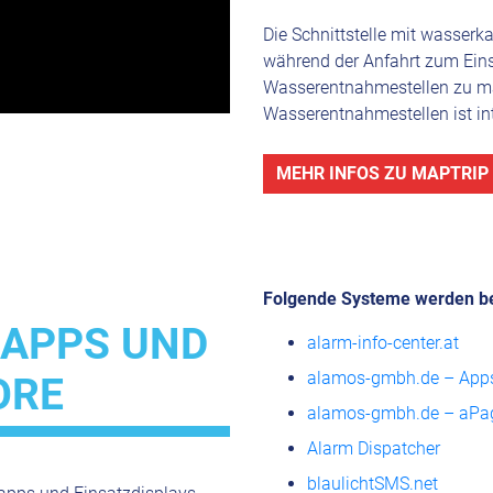
Die Schnittstelle mit wasserka
während der Anfahrt zum Einsa
Wasserentnahmestellen zu ma
Wasserentnahmestellen ist int
MEHR INFOS ZU MAPTRIP
Folgende Systeme werden ber
APPS UND
alarm-info-center.at
alamos-gmbh.de – Apps
ORE
alamos-gmbh.de – aPa
Alarm Dispatcher
blaulichtSMS.net